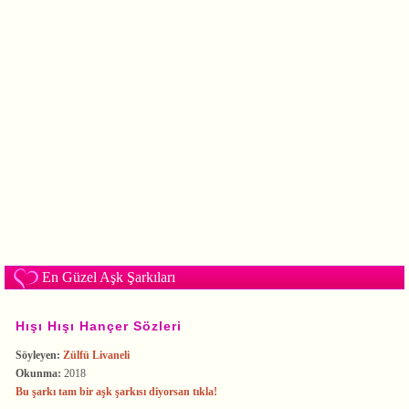
En Güzel Aşk Şarkıları
Hışı Hışı Hançer Sözleri
Söyleyen:
Zülfü Livaneli
Okunma:
2018
Bu şarkı tam bir aşk şarkısı diyorsan tıkla!