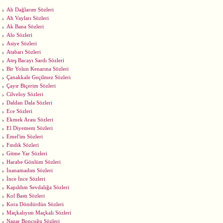
Ah Dağlarım Sözleri
Ah Vayları Sözleri
Ak Bana Sözleri
Alo Sözleri
Asiye Sözleri
Atabarı Sözleri
Ateş Bacayı Sardı Sözleri
Bir Yolun Kenarına Sözleri
Çanakkale Geçilmez Sözleri
Çayır Biçerim Sözleri
Cilveloy Sözleri
Daldan Dala Sözleri
Ece Sözleri
Ekmek Arası Sözleri
El Diyemem Sözleri
Emel'im Sözleri
Fındık Sözleri
Gitme Yar Sözleri
Harabe Gönlüm Sözleri
İnanamadım Sözleri
İnce İnce Sözleri
Kapıldım Sevdalığa Sözleri
Kol Bastı Sözleri
Kora Döndürdün Sözleri
Maçkalıyım Maçkalı Sözleri
Nazar Boncuğu Sözleri