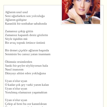
Ağlarım usul usul
Seni uğurlarken son yolculuğa
Ağlarım gidişine
Karanlık bir sonbahar sabahında
Zamansız çekip gittin
Zamansız kapandı deniz gözlerin
Söyle üşüdün mü
Bir avuç toprak örtünce üstünü
Bir demet çiçekle ağlarım başında
Senmisin bu cansız yatan inanmam
Ölümsüz resimlerden
Sanki bir şeyler söylüyorsun hala
Nasıl inanırım
Dünyayı altüst eden yokluğuna
Uyan n'olur uyan
O kadar çok şey varki yarım kalan
Uyan n'olur uyan
Yorulmuş olamazsın yaşamaktan
Uyan n'olur uyan
Çekip al beni bu zor karanlıktan