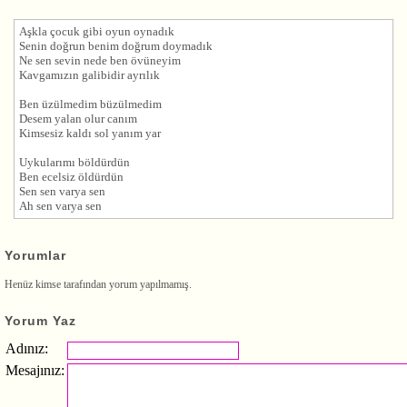
Aşk
la çocuk gibi oyun oynadık
Senin doğrun benim doğrum doymadık
Ne sen sevin nede ben övüneyim
Kavgamızın galibidir ayrılık
Ben üzülmedim büzülmedim
Desem yalan olur canım
Kimsesiz kaldı sol yanım yar
Uykularımı böldürdün
Ben ecelsiz öldürdün
Sen sen varya sen
Ah sen varya sen
Yorumlar
Henüz kimse tarafından yorum yapılmamış.
Yorum Yaz
Adınız:
Mesajınız: