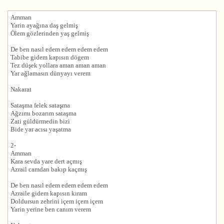
Amman
Yarin ayağına daş gelmiş
Ölem gözlerinden yaş gelmiş
De ben nasıl edem edem edem edem
Tabibe gidem kapısın dögem
Tez düşek yollara aman aman aman
Yar ağlamasın dünyayı verem
Nakarat
Sataşma felek sataşma
Ağzımı bozarım sataşma
Zati güldürmedin bizi
Bide yar acısı yaşatma
2-
Amman
Kara sevda yare dert açmış
Azrail camdan bakıp kaçmış
De ben nasıl edem edem edem edem
Azraile gidem kapısın kıram
Doldursun zehrini içem içem içem
Yarin yerine ben canım verem